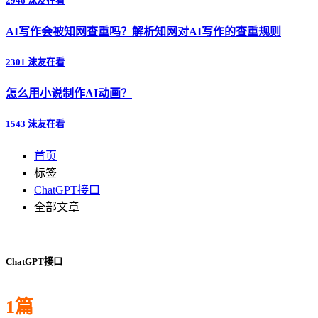
2946 沫友在看
AI写作会被知网查重吗？解析知网对AI写作的查重规则
2301 沫友在看
怎么用小说制作AI动画？
1543 沫友在看
首页
标签
ChatGPT接口
全部文章
ChatGPT接口
1篇