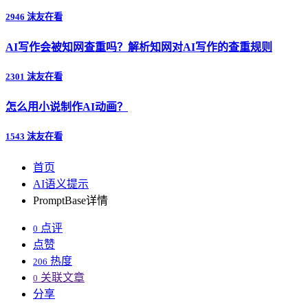
2946 沫友在看
AI写作会被知网查重吗？解析知网对AI写作的查重规则
2301 沫友在看
怎么用小说制作AI动画？
1543 沫友在看
首页
AI语义提示
PromptBase详情
点评
0
点赞
热度
206
关联文章
0
分享