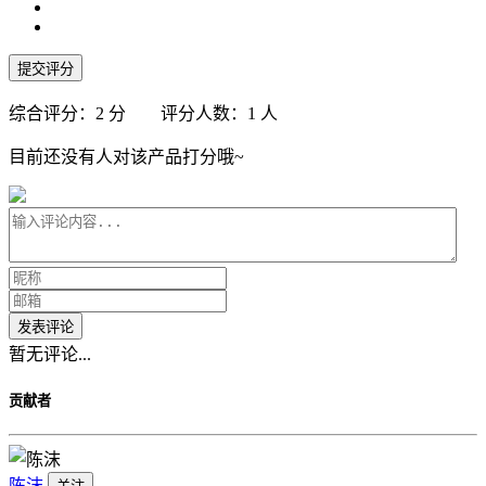
提交评分
综合评分：
2
分 评分人数：
1
人
目前还没有人对该产品打分哦~
发表评论
暂无评论...
贡献者
陈沫