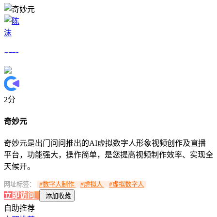
陈沫
手机扫我访问
2分
奇妙元
奇妙元是出门问问推出的AI虚拟数字人形象视频创作及直播
平台，功能强大，操作简单，是您提高视频制作效率、实现全
天候开。
网址标签：
#
数字人制作
#
虚拟人
#
虚拟数字人
立即访问
添加收藏
自助推荐