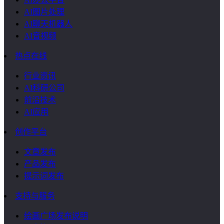
AI图片处理
AI聊天机器人
AI音视频
热点在线
行业资讯
AI科研公司
前沿技术
AI应用
创作平台
文章发布
产品发布
提示词发布
支持与服务
绘画广场发布说明