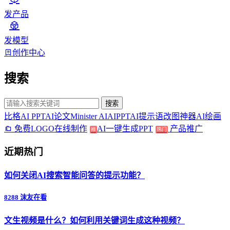
发产品
发模型
创作中心
搜索
搜索
比格AI PPT
AI论文
Minister AI
AIPPT
AI提示语
改图神器
AI绘画
免费LOGO在线制作
AI一键生成PPT
产品推广
推
热门
近期热门
如何关闭AI搜索智能问答的提示功能？
8288 沫友在看
文生视频是什么？如何利用关键词生成这种视频？