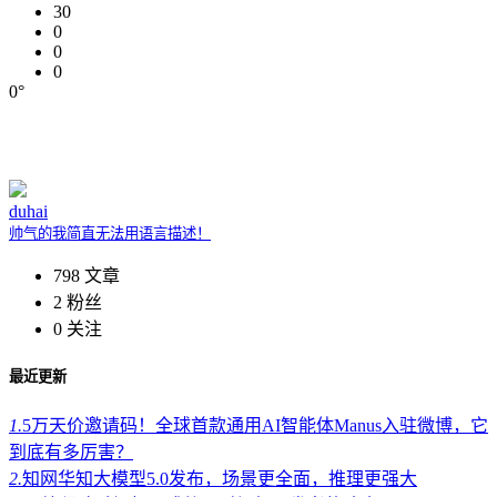
30
0
0
0
0°
duhai
帅气的我简直无法用语言描述！
798
文章
2
粉丝
0
关注
最近更新
1.
5万天价邀请码！全球首款通用AI智能体Manus入驻微博，它
到底有多厉害？
2.
知网华知大模型5.0发布，场景更全面，推理更强大