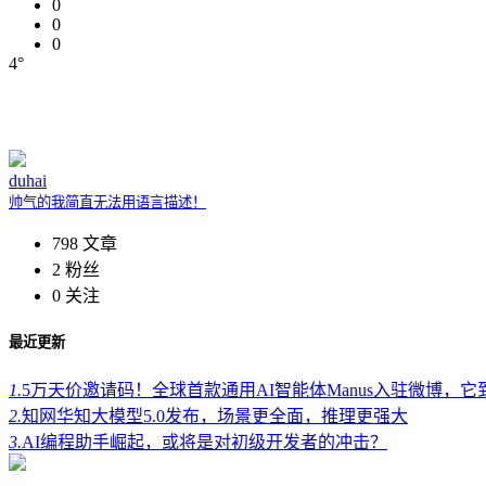
0
0
0
4°
duhai
帅气的我简直无法用语言描述！
798
文章
2
粉丝
0
关注
最近更新
1.
5万天价邀请码！全球首款通用AI智能体Manus入驻微博，
2.
知网华知大模型5.0发布，场景更全面，推理更强大
3.
AI编程助手崛起，或将是对初级开发者的冲击？