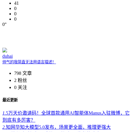
41
0
0
0
0°
duhai
帅气的我简直无法用语言描述！
798
文章
2
粉丝
0
关注
最近更新
1.
5万天价邀请码！全球首款通用AI智能体Manus入驻微博，它
到底有多厉害？
2.
知网华知大模型5.0发布，场景更全面，推理更强大