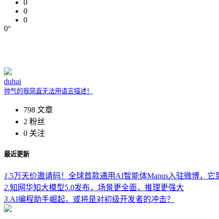
0
0
0
0°
duhai
帅气的我简直无法用语言描述！
798
文章
2
粉丝
0
关注
最近更新
1.
5万天价邀请码！全球首款通用AI智能体Manus入驻微博，
2.
知网华知大模型5.0发布，场景更全面，推理更强大
3.
AI编程助手崛起，或将是对初级开发者的冲击？