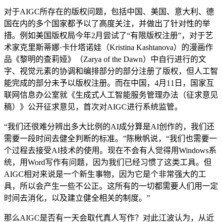
对于AIGC所存在的版权问题，包括中国、美国、意大利、德
国在内的多个国家都予以了高度关注，并做出了针对性的举
措。例如美国版权局今年2月尝试了“有限版权注册”，对于艺
术家克里斯蒂娜·卡什塔诺娃（Kristina Kashtanova）的漫画作
品《黎明的查莉娅》（Zarya of the Dawn）中自行进行的文
字、视觉元素的协调和编排部分的部分注册了版权，但人工智
能完成的部分未予以版权注册。而在中国，4月11日，国家互
联网信息办公室就《生成式人工智能服务管理办法（征求意见
稿）》公开征求意见，首次对AIGC进行系统监管。
“我们还很难分辨出多大比例的AI成分算是AI创作的，我们还
需要一段时间去健全判断的标准。”陈楸帆说，“我们也需要一
个过程去接受AI技术的使用。现在不会有人觉得用Windows系
统，用Word写作有问题，因为我们已经习惯了这类工具。但
AIGC相对来说是一个新生事物，因为它是个非常强大的工
具，所以会产生一些不公正。这所有的一切都需要人们用一定
时间去消化，以及建立健全相关的制度。”
那么AIGC是否有一天会取代真人写作？对此江波认为，从近