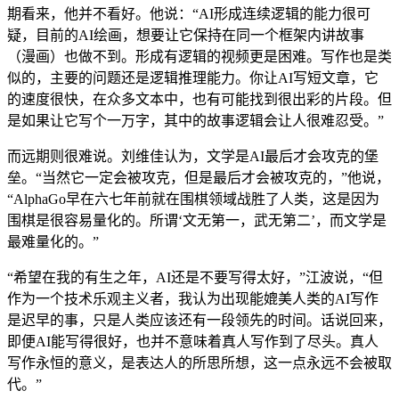
期看来，他并不看好。他说：“AI形成连续逻辑的能力很可
疑，目前的AI绘画，想要让它保持在同一个框架内讲故事
（漫画）也做不到。形成有逻辑的视频更是困难。写作也是类
似的，主要的问题还是逻辑推理能力。你让AI写短文章，它
的速度很快，在众多文本中，也有可能找到很出彩的片段。但
是如果让它写个一万字，其中的故事逻辑会让人很难忍受。”
而远期则很难说。刘维佳认为，文学是AI最后才会攻克的堡
垒。“当然它一定会被攻克，但是最后才会被攻克的，”他说，
“AlphaGo早在六七年前就在围棋领域战胜了人类，这是因为
围棋是很容易量化的。所谓‘文无第一，武无第二’，而文学是
最难量化的。”
“希望在我的有生之年，AI还是不要写得太好，”江波说，“但
作为一个技术乐观主义者，我认为出现能媲美人类的AI写作
是迟早的事，只是人类应该还有一段领先的时间。话说回来，
即便AI能写得很好，也并不意味着真人写作到了尽头。真人
写作永恒的意义，是表达人的所思所想，这一点永远不会被取
代。”