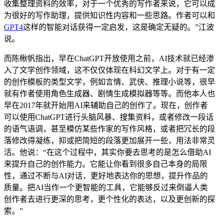
收集整理资料的效率，对于一个优秀的写作者来说，它可以成
为很好的写作助理，提供知识性内容和一些思路。作者可以和
GPT4
这样的智能对话获得一定启发，这是确定无疑的。”江波
说。
而陈楸帆指出，早在ChatGPT开放使用之前，AI技术就已经渗
入了文学创作领域，这不仅仅体现在科幻文学上。对于有一定
的创作模板的类型文学，例如言情、武侠、推理小说等，很早
就有作者使用角色生成器、剧情生成模拟器等等。而他本人也
早在2017年就开始用AI来辅助自己的创作了。现在，创作者
可以使用ChatGPT进行头脑风暴、搜集资料，或者修改一段话
的语气语调，甚至模仿某些作家的写作风格，或者把冗长的段
落修改得凝练，抑或把简短的段落更加展开一些，用法非常灵
活。他说：“在这个过程中，其实你要去思考的是怎么借助AI
来提升自己的创作能力。它能让你看到很多自己本身的局限
性，通过不断与AI对话，更好地表达你的思想，提升作品的
质量。把AI当作一个更智能的工具，它能够反过来倒逼人类
创作者去进行更深的思考，更个性化的表达，以及更创新的探
索。”