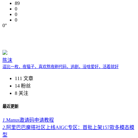
89
0
0
0
0°
陈沫
逗比一枚，夜猫子，喜欢熬夜刷代码，追剧，没啥爱好，活着就好
111
文章
14
粉丝
8
关注
最近更新
1.
Manus邀请码申请教程
2.
阿里巴巴魔搭社区上线AIGC专区：首批上架157款多模态模
型