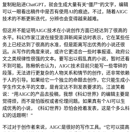
复制粘贴进ChatGPT，就会生成大量有关“僵尸”的文字，编辑
可以一眼看出稿件中是否有使用AI的痕迹。不过，随着AIGC
技术的不断更新迭代，分辨也会变得越来越难。
但这并不能证明AIGC技术在小说创作方面已经达到了很高的
水平。科幻作家江波在接受澎湃新闻采访时表示，它在某些任
务上已经达到了很高的水准，但是距离写出优秀的小说还很
远。从写作的角度来说，或许它更适合一些时事报道、政府公
文之类规律性很强的文本。要写出以假乱真的小说，暂时还看
不到可能。陈楸帆也认为，AIGC技术目前只能写一些零碎的
段落，无法进行更复杂的人物关系和情节的创作，还非常依赖
于人的引导。如果给它一个独立的命题去创作，它只能生成小
学生作文水平的文章，是肯定达不到发表要求的。江波笑着
说：“用AIGC的产品去投稿，我想《科幻世界》的编辑主要是
觉得烦，而不是怕版权或者伦理问题。如果真有个AI可以生
成优秀的小说，《科幻世界》恐怕会抢着发表，这是个多么科
幻的话题啊！”
不过对于创作者来说，AIGC是很好的写作工具。“它可以提高