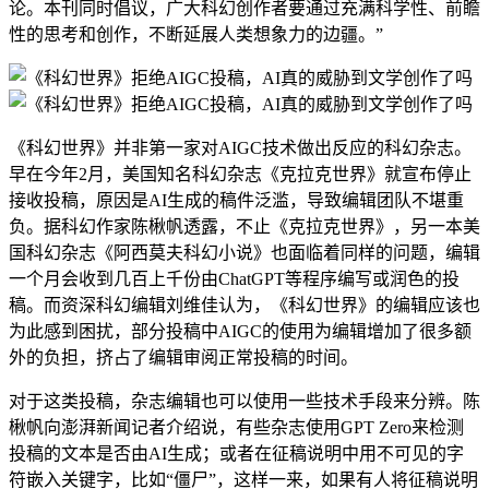
论。本刊同时倡议，广大科幻创作者要通过充满科学性、前瞻
性的思考和创作，不断延展人类想象力的边疆。”
《科幻世界》并非第一家对AIGC技术做出反应的科幻杂志。
早在今年2月，美国知名科幻杂志《克拉克世界》就宣布停止
接收投稿，原因是AI生成的稿件泛滥，导致编辑团队不堪重
负。据科幻作家陈楸帆透露，不止《克拉克世界》，另一本美
国科幻杂志《阿西莫夫科幻小说》也面临着同样的问题，编辑
一个月会收到几百上千份由ChatGPT等程序编写或润色的投
稿。而资深科幻编辑刘维佳认为，《科幻世界》的编辑应该也
为此感到困扰，部分投稿中AIGC的使用为编辑增加了很多额
外的负担，挤占了编辑审阅正常投稿的时间。
对于这类投稿，杂志编辑也可以使用一些技术手段来分辨。陈
楸帆向澎湃新闻记者介绍说，有些杂志使用GPT Zero来检测
投稿的文本是否由AI生成；或者在征稿说明中用不可见的字
符嵌入关键字，比如“僵尸”，这样一来，如果有人将征稿说明