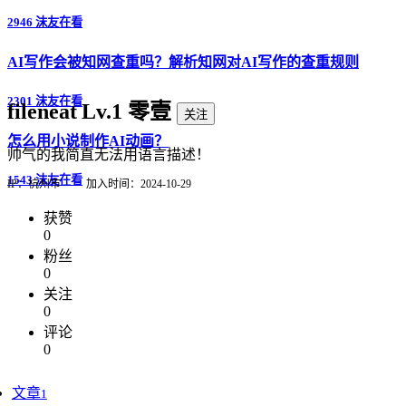
2946 沫友在看
AI写作会被知网查重吗？解析知网对AI写作的查重规则
2301 沫友在看
fileneat
Lv.1 零壹
关注
怎么用小说制作AI动画？
帅气的我简直无法用语言描述！
1543 沫友在看
IP：杭州市
加入时间：2024-10-29
获赞
0
粉丝
0
关注
0
评论
0
文章
1