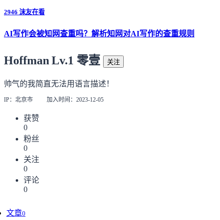
2946 沫友在看
AI写作会被知网查重吗？解析知网对AI写作的查重规则
2301 沫友在看
Hoffman
Lv.1 零壹
关注
怎么用小说制作AI动画？
帅气的我简直无法用语言描述！
1543 沫友在看
IP：北京市
加入时间：2023-12-05
获赞
0
粉丝
0
关注
0
评论
0
文章
0